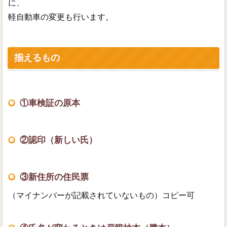
に、
電子定款
軽自動車の変更も行います。
揃えるもの
①車検証の原本
②認印（新しい氏）
③新住所の住民票
（マイナンバーが記載されていないもの）コピー可