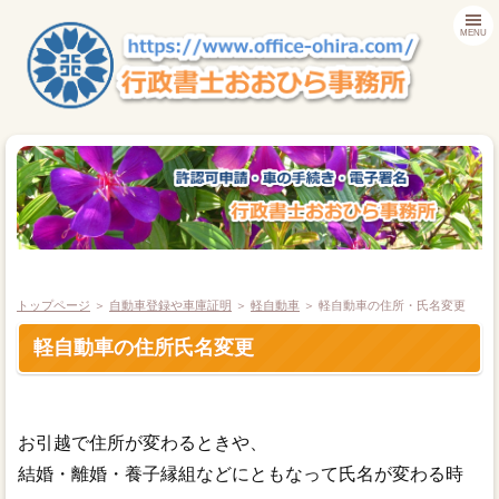
MENU
トップページ
＞
自動車登録や車庫証明
＞
軽自動車
＞ 軽自動車の住所・氏名変更
軽自動車の住所氏名変更
ＴＯＰ
自動車 名義変更
お引越で住所が変わるときや、
結婚・離婚・養子縁組などにともなって氏名が変わる時
車庫証明