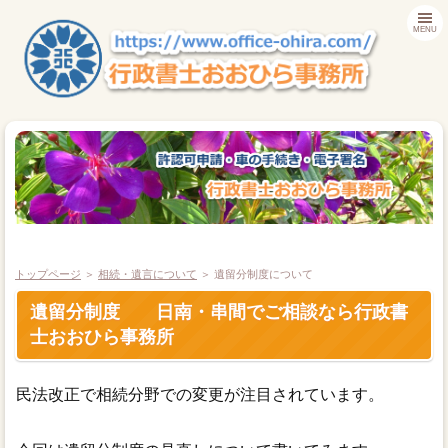
MENU
トップページ
＞
相続・遺言について
＞ 遺留分制度について
遺留分制度 日南・串間でご相談なら行政書
ＴＯＰ
士おおひら事務所
自動車 名義変更
民法改正で相続分野での変更が注目されています。
車庫証明